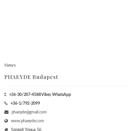
News
PHAEYDE Budapest
+36-30/207-4588
Viber, WhatsApp
+36-1/792-2099
phaeyde@gmail.com
www.phaeyde.com
Szegedi Улица 56.